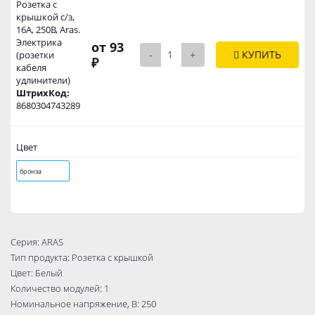
Розетка с
крышкой с/з,
16А, 250В, Aras.
Электрика
от 93
-
+
КУПИТЬ
(розетки
₽
кабеля
удлинители)
ШтрихКод:
8680304743289
Цвет
бронза
Серия: ARAS
Тип продукта: Розетка с крышкой
Цвет: Белый
Количество модулей: 1
Номинальное напряжение, B: 250