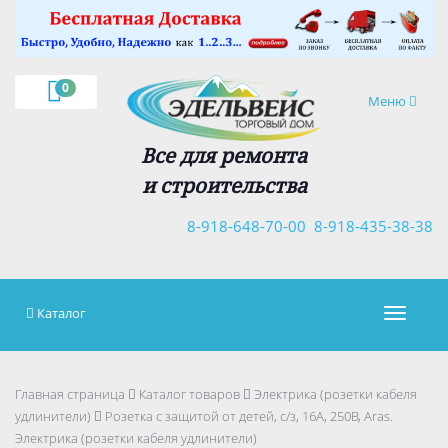
×
0
Навигация
Меню
Все для ремонта
и строительства
8-918-648-70-00
8-918-435-38-38
Каталог
Навигац
Главная страница
Каталог товаров
Электрика (розетки кабеля
удлинители)
Розетка с защитой от детей, с/з, 16А, 250В, Aras.
Электрика (розетки кабеля удлинители)