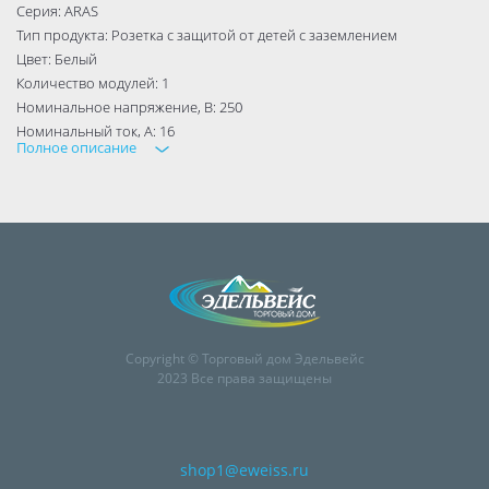
Серия: ARAS
Тип продукта: Розетка с защитой от детей с заземлением
Цвет: Белый
Количество модулей: 1
Номинальное напряжение, B: 250
Номинальный ток, А: 16
Полное описание
Мощность МАХ, ВТ: 3500
Степень защиты от пыли и влаги: IP20
Комплектация изделия: Механизм в сборе
Способ монтажа: Скрытый
Тип упаковки: Флоупак
Заземление: Ест
Защита от детей: Есть
Copyright © Торговый дом Эдельвейс
2023 Все права защищены
shop1@eweiss.ru