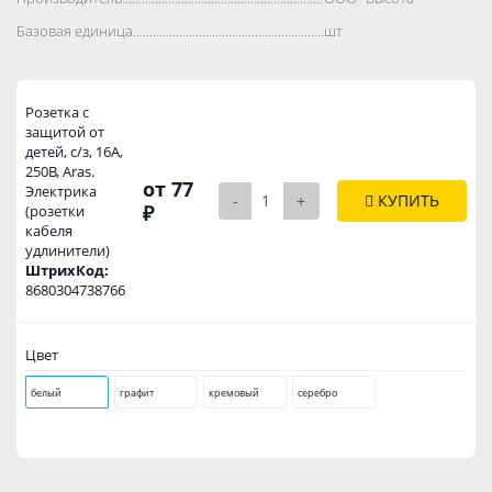
Базовая единица..................................................................................
шт
Розетка с
защитой от
детей, с/з, 16А,
250В, Aras.
от 77
Электрика
-
+
КУПИТЬ
₽
(розетки
кабеля
удлинители)
ШтрихКод:
8680304738766
Цвет
белый
графит
кремовый
серебро