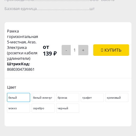
Базовая единица..................................................................................
шт
Рамка
горизонтальная
5-местная, Aras.
от
Электрика
-
+
КУПИТЬ
139 ₽
(розетки кабеля
удлинители)
ШтрихКод:
8680304736861
Цвет
белый
белый жемчуг
бронза
графит
кремовый
мокко
серебро
черный