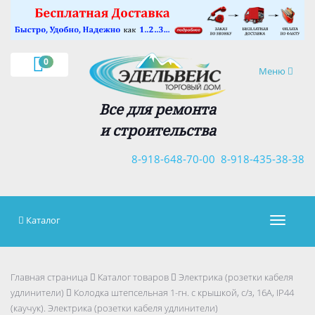
×
0
Навигация
Меню
Все для ремонта
и строительства
8-918-648-70-00
8-918-435-38-38
Каталог
Навигац
Главная страница
Каталог товаров
Электрика (розетки кабеля
удлинители)
Колодка штепсельная 1-гн. с крышкой, с/з, 16А, IP44
(каучук). Электрика (розетки кабеля удлинители)