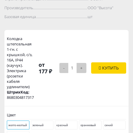
Производитель..................................................................................
ООО "Высота"
Базовая единица..................................................................................
шт
Колодка
штепсельная
1-гн. с
крышкой, с/з,
16А, IP44
от
(каучук).
-
+
КУПИТЬ
177 ₽
Электрика
(розетки
кабеля
удлинители)
ШтрихКод:
8680304817317
Цвет
желто-желтый
зеленый
красный
оранжевый
синий