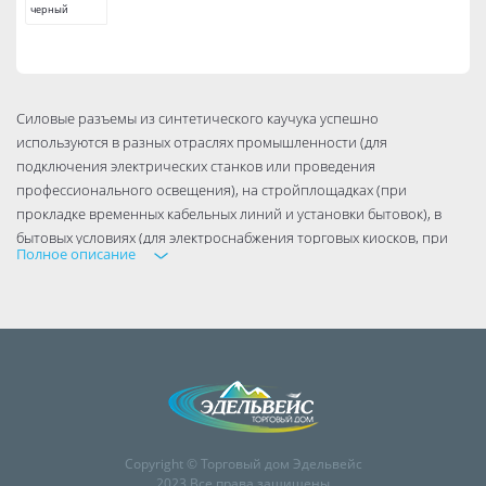
черный
Силовые разъемы из синтетического каучука успешно
используются в разных отраслях промышленности (для
подключения электрических станков или проведения
профессионального освещения), на стройплощадках (при
прокладке временных кабельных линий и установки бытовок), в
бытовых условиях (для электроснабжения торговых киосков, при
Полное описание
организации выставочных площадей), в личных подсобных
хозяйствах (для подключения электрооборудования и
электроинструментов) и т.д.
Степень защиты от пыли и влаги: IP44
Комплектация изделия: В сборе
Тип упаковки: Флоупак
Индикация: Нет
Заземление: Есть
Материал: Состав: эластомер, полиамид, электротехнический сплав
Copyright © Торговый дом Эдельвейс
Особенности: С крышкой
2023 Все права защищены