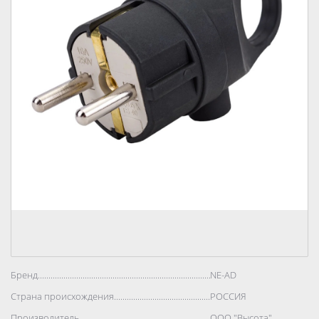
Бренд..................................................................................
NE-AD
Страна происхождения..................................................................................
РОССИЯ
Производитель..................................................................................
ООО "Высота"