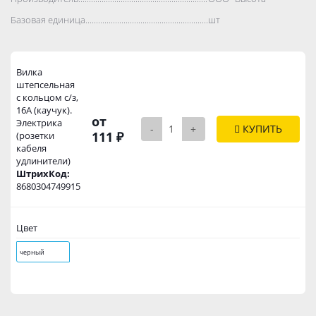
Базовая единица..................................................................................
шт
Вилка
штепсельная
с кольцом с/з,
16А (каучук).
от
Электрика
-
+
КУПИТЬ
111 ₽
(розетки
кабеля
удлинители)
ШтрихКод:
8680304749915
Цвет
черный