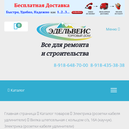
×
0
Навигация
Меню
Все для ремонта
и строительства
8-918-648-70-00
8-918-435-38-38
Каталог
Навигац
Главная страница
Каталог товаров
Электрика (розетки кабеля
удлинители)
Вилка штепсельная с кольцом с/з, 16А (каучук).
Электрика (розетки кабеля удлинители)