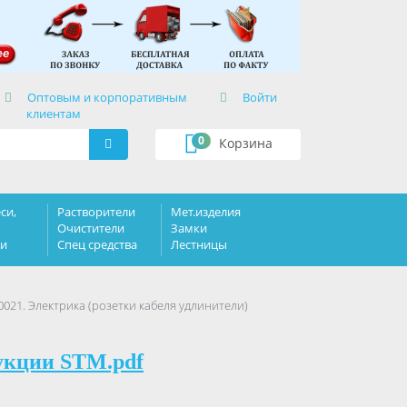
×
Оптовым и корпоративным
Войти
клиентам
0
Корзина
си,
Растворители
Мет.изделия
Очистители
Замки
ки
Спец средства
Лестницы
1. Электрика (розетки кабеля удлинители)
укции STM.pdf