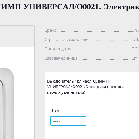
ЛИМП УНИВЕРСАЛ/О0021. Электрика 
Бренд..................................................................................
Univ
Страна происхождения...........................................................
КИТ
Производитель.......................................................................
ООО
Базовая единица....................................................................
шт
Выключатель 1кл.накл. ОЛИМП
УНИВЕРСАЛ/О0021. Электрика (розетки
кабеля удлинители)
Цвет
белый