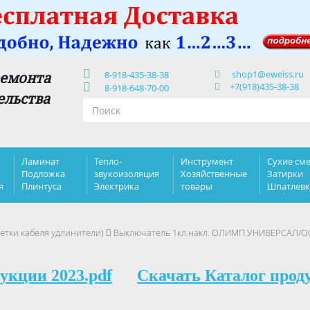
shop1@eweiss.ru
ремонта
8-918-435-38-38
+7(918)435-38-38
8-918-648-70-00
ельства
Ламинат
Тепло-
Инструмент
Сухие сме
Подложка
звукоизоляция
Хозяйственные
Затирки
я
Плинтуса
Электрика
товары
Шпатлев
етки кабеля удлинители)
Выключатель 1кл.накл. ОЛИМП УНИВЕРСАЛ/О002
укции 2023.pdf
Скачать Каталог прод