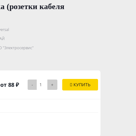
(розетки кабеля
ersal
.......................
АЙ
...........
 "Электросервис"
..............
от 88 ₽
-
+
КУПИТЬ