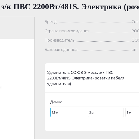
з/к ПВС 2200Вт/481S. Электрика (роз
Бренд..................................................................................
Сою
Страна происхождения...........................................................
РО
Производитель.......................................................................
ООО
Базовая единица....................................................................
шт
Удлинитель СОЮЗ 3-мест., з/к ПВС
2200Вт/481S. Электрика (розетки кабеля
удлинители)
Длина
1,5 м
3 м
5 м