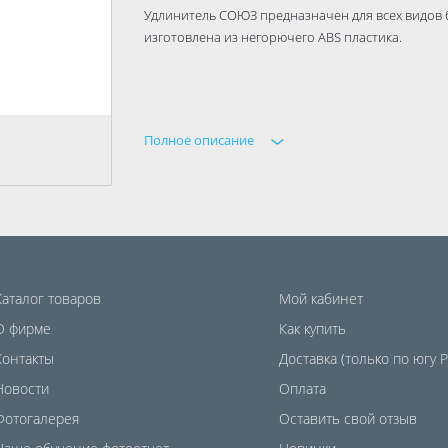
Удлинитель СОЮЗ предназначен для всех видов 
изготовлена из негорючего ABS пластика.
Полное описание
Каталог товаров
Мой кабинет
О фирме
Как купить
Контакты
Доставка (только по югу 
Новости
Оплата
Фотогалерея
Оставить свой отзыв