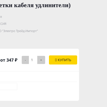
етки кабеля удлинители)
з
.......................
ССИЯ
...........
 "Электро Трейд Импорт"
..............
от 347 ₽
-
+
КУПИТЬ