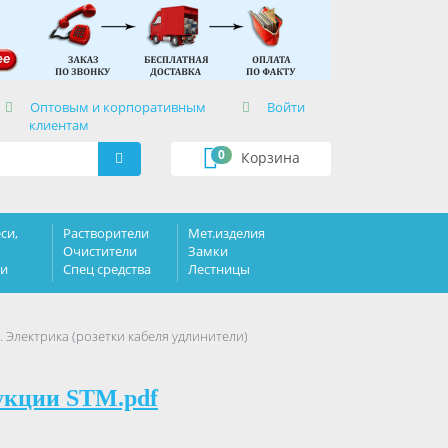
×
Оптовым и корпоративным
Войти
клиентам
0
Корзина
си,
Растворители
Мет.изделия
Очистители
Замки
ки
Спец средства
Лестницы
. Электрика (розетки кабеля удлинители)
укции STM.pdf