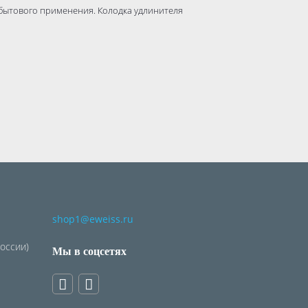
бытового применения. Колодка удлинителя
shop1@eweiss.ru
России)
Мы в соцсетях