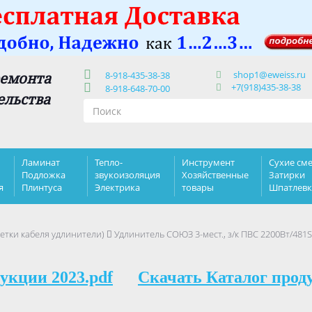
shop1@eweiss.ru
ремонта
8-918-435-38-38
+7(918)435-38-38
8-918-648-70-00
ельства
Ламинат
Тепло-
Инструмент
Сухие сме
Подложка
звукоизоляция
Хозяйственные
Затирки
я
Плинтуса
Электрика
товары
Шпатлев
етки кабеля удлинители)
Удлинитель СОЮЗ 3-мест., з/к ПВС 2200Вт/481S
укции 2023.pdf
Скачать Каталог прод