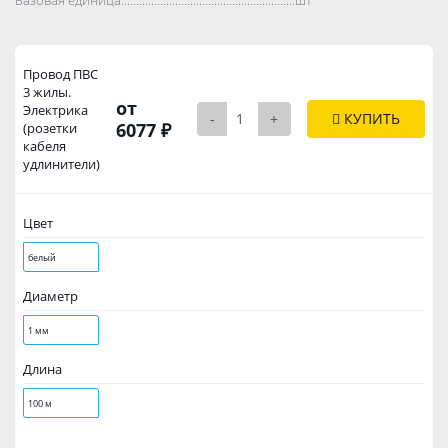
Провод ПВС
3 жилы.
от
Электрика
-
+
КУПИТЬ
6077 ₽
(розетки
кабеля
удлинители)
Цвет
белый
Диаметр
1 мм
Длина
100 м