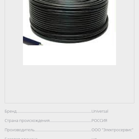
Бренд..................................................................................
Universal
Страна происхождения..................................................................................
РОССИЯ
Производитель..................................................................................
ООО "Электросервис"
Базовая единица..................................................................................
шт