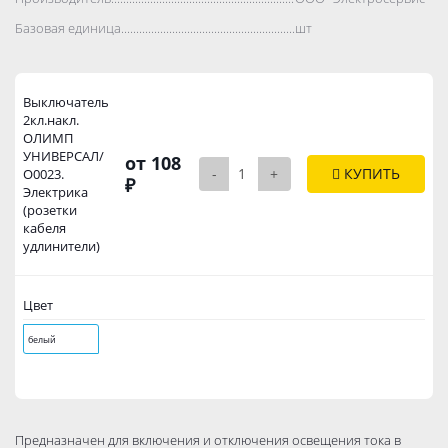
Базовая единица..................................................................................
шт
Выключатель
2кл.накл.
ОЛИМП
УНИВЕРСАЛ/
от 108
-
+
КУПИТЬ
О0023.
₽
Электрика
(розетки
кабеля
удлинители)
Цвет
белый
Предназначен для включения и отключения освещения тока в