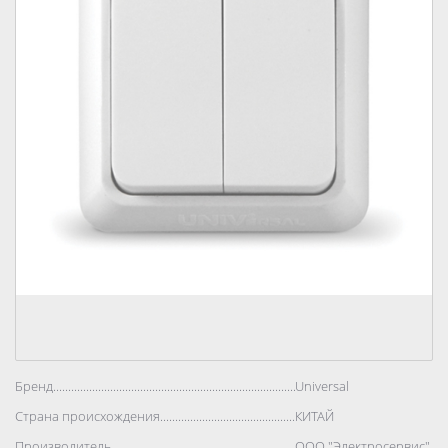
Бренд..................................................................................
Universal
Страна происхождения..................................................................................
КИТАЙ
Производитель..................................................................................
ООО "Электросервис"