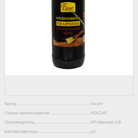
Бренд..................................................................................
Farant
Страна происхождения..................................................................................
РОССИЯ
Производитель..................................................................................
ИП Иванова Н.В.
Базовая единица..................................................................................
шт