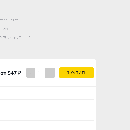
стик Пласт
.......................
ССИЯ
...........
 "Эластик Пласт"
..............
от 547 ₽
-
+
КУПИТЬ