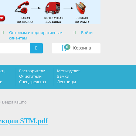
×
Оптовым и корпоративным
Войти
клиентам
0
Корзина
си,
Растворители
Мет.изделия
Очистители
Замки
ки
Спец средства
Лестницы
ы Ведра Кашпо
укции STM.pdf