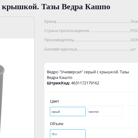
с крышкой. Тазы Ведра Кашпо
Бренд..................................................................................
Эла
Страна происхождения...........................................................
РО
Производитель.......................................................................
ООО
Базовая единица....................................................................
шт
Ведро "Универсал" серый с крышкой. Тазы
Ведра Кашпо
ШтрихКод:
4631172179162
Цвет
серый
ментол
Объем
10 л