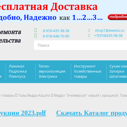
shop1@eweiss.ru
ремонта
8-918-435-38-38
+7(918)435-38-38
8-918-648-70-00
ельства
Ламинат
Тепло-
Инструмент
Сухие сме
Подложка
звукоизоляция
Хозяйственные
Затирки
я
Плинтуса
Электрика
товары
Шпатлев
е товары
Тазы Ведра Кашпо
Ведро "Универсал" серый с крышкой. Таз
укции 2023.pdf
Скачать Каталог прод