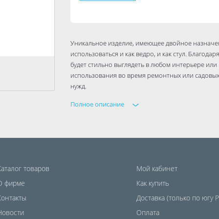
Уникальное изделие, имеющее двойное назначен
использоваться и как ведро, и как стул. Благод
будет стильно выглядеть в любом интерьере или 
использования во время ремонтных или садовых 
нужд.
Полное описание
Усиленная толщина стенок обеспечивает издели
общей геометрией ведра позволяет предотврати
захват ручки позволяет легко переносить издели
хранения. Изделие доступно в нескольких цвето
Каталог товаров
Мой кабинет
О фирме
Как купить
Контакты
Доставка (только по югу 
Новости
Оплата