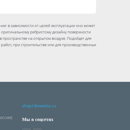
ие: в зависимости от целей эксплуатации оно может
аря оригинальному ребристому дизайну поверхности
в пространстве на открытом воздухе. Подойдет для
работ, при строительстве или для производственных
ю дополнительную прочность — и в сочетании с
ть раздувание при наполнении водой. Удобный
е, а отверстие внутри ручки — подвесить ведро для
вых решениях.
shop1@eweiss.ru
России)
Мы в соцсетях