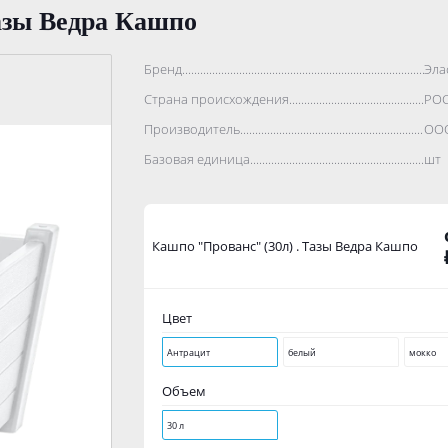
азы Ведра Кашпо
Бренд..................................................................................
Эла
Страна происхождения...........................................................
РО
Производитель.......................................................................
ООО
Базовая единица....................................................................
шт
Кашпо "Прованс" (30л) . Тазы Ведра Кашпо
Цвет
Антрацит
белый
мокко
Объем
30 л