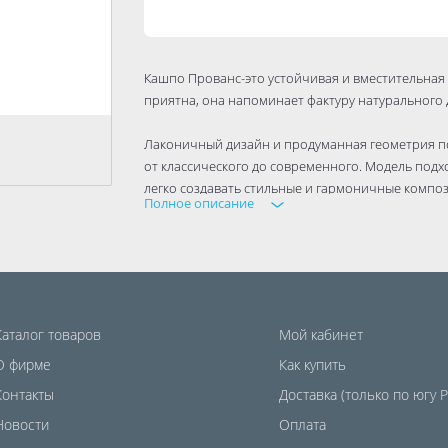
Кашпо Прованс-это устойчивая и вместительная 
приятна, она напоминает фактуру натурального 
Лаконичный дизайн и продуманная геометрия по
от классического до современного. Модель подх
легко создавать стильные и гармоничные компо
Полное описание
Она может использоваться на улице: например, 
обрамления садовых дорожек.
Изделие изготовлено из прочного полипропилена
цвет со временем. Он не выгорает на солнце, не
впитывает запахи и загрязнения. Изделия о усто
Каталог товаров
Мой кабинет
способно выдерживать высокую нагрузку влажной
О фирме
очищается.
Как купить
Контакты
Доставка (только по югу 
Новости
Оплата