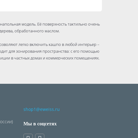
напольная модель. Её поверхность тактильно очень
дерева, обработанного маслом.
зволяют легко включить кашпо в любой интерьер –
одит для зонирования пространства: с его помощью
зиции в частных домах и коммерческих помещениях.
для украшения входной группы или террасы, для
. Материал не растрескивается, не теряет форму и
 боится влаги, перепадов температур и морозов, не
йчиво к износу и механическим воздействиям,
 земли и корневой системы растений. Оно легко
shop1@eweiss.ru
России)
Мы в соцсетях