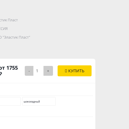
стик Пласт
.......................
ССИЯ
...........
 "Эластик Пласт"
..............
от 1755
-
+
КУПИТЬ
₽
шоколадный