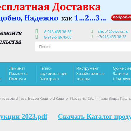
shop1@eweiss.ru
ремонта
8-918-435-38-38
+7(918)435-38-38
8-918-648-70-00
ельства
Ламинат
Тепло-
Инструмент
Сухие сме
Подложка
звукоизоляция
Хозяйственные
Затирки
я
Плинтуса
Электрика
товары
Шпатлев
е товары
Тазы Ведра Кашпо
Кашпо "Прованс" (30л) . Тазы Ведра Кашп
укции 2023.pdf
Скачать Каталог прод