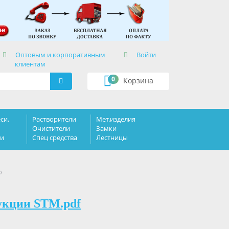
×
Оптовым и корпоративным
Войти
клиентам
0
Корзина
си,
Растворители
Мет.изделия
Очистители
Замки
ки
Спец средства
Лестницы
о
укции STM.pdf