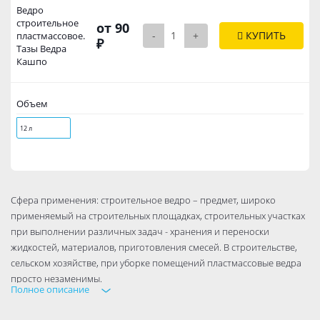
Ведро
строительное
от 90
-
+
КУПИТЬ
пластмассовое.
₽
Тазы Ведра
Кашпо
Объем
12 л
Сфера применения: строительное ведро – предмет, широко
применяемый на строительных площадках, строительных участках
при выполнении различных задач - хранения и переноски
жидкостей, материалов, приготовления смесей. В строительстве,
сельском хозяйстве, при уборке помещений пластмассовые ведра
просто незаменимы.
Полное описание
Свойства: ведро из пластмассы - легкое, твердое, стойкое к
действию воды и химически активных веществ.