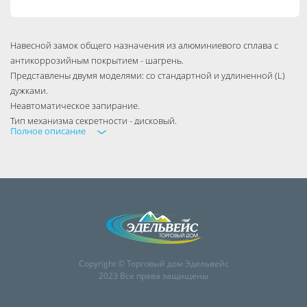
Навесной замок общего назначения из алюминиевого сплава с
антикоррозийным покрытием - шагрень.
Представлены двумя моделями: со стандартной и удлиненной (L)
дужками.
Неавтоматическое запирание.
Тип механизма секретности - дисковый.
Полное описание
Упаковка: коробка с подвесом
Гарантия 1 год.
Тип механизма секретности дисковый
Бренд Vrata
Подходит для DIY да
Высота 0.073
Материал изделия алюминий
Ширина корпуса 0,05
Copyright © Торговый дом Эдельвейс
Ширина 0.05
2023 Все права защищены
Автоматическое запирание нет
Вид упаковки коробка