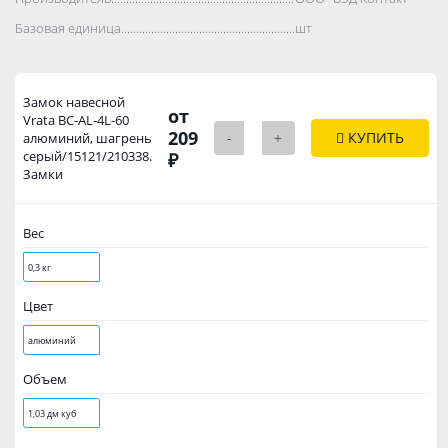
Базовая единица..................................................................................
шт
Замок навесной
от
Vrata BC-AL-4L-60
209
-
+
КУПИТЬ
алюминий, шагрень
серый/15121/210338.
₽
Замки
Вес
0,3 кг
Цвет
алюминий
Объем
1,03 дм куб