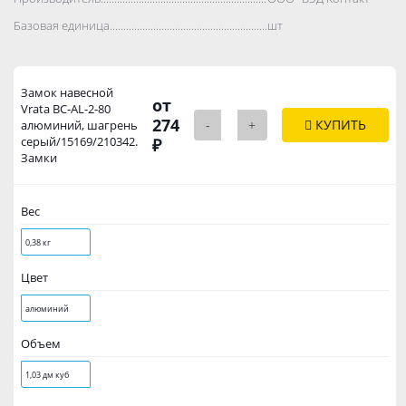
Базовая единица..................................................................................
шт
Замок навесной
от
Vrata BC-AL-2-80
274
-
+
КУПИТЬ
алюминий, шагрень
серый/15169/210342.
₽
Замки
Вес
0,38 кг
Цвет
алюминий
Объем
1,03 дм куб