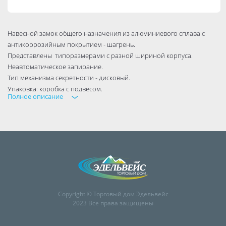
Навесной замок общего назначения из алюминиевого сплава с
антикоррозийным покрытием - шагрень.
Представлены типоразмерами с разной шириной корпуса.
Неавтоматическое запирание.
Тип механизма секретности - дисковый.
Упаковка: коробка с подвесом.
Полное описание
Гарантия 1 год.
Тип механизма секретности дисковый
Бренд Vrata
Подходит для DIY да
Высота 0.092
Материал изделия алюминий
Ширина корпуса 0,068
Ширина 0.068
Copyright © Торговый дом Эдельвейс
Автоматическое запирание нет
2023 Все права защищены
Вид упаковки коробка
Материал дужки сталь