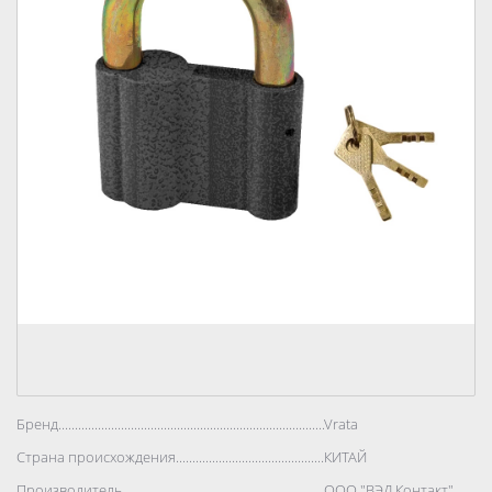
Бренд..................................................................................
Vrata
Страна происхождения..................................................................................
КИТАЙ
Производитель..................................................................................
ООО "ВЭД Контакт"