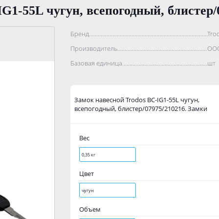
G1-55L чугун, всепогодный, блистер/
Бренд..................................................................................
Tro
Производитель.......................................................................
ООО
Базовая единица....................................................................
шт
Замок навесной Trodos BC-IG1-55L чугун,
всепогодный, блистер/07975/210216. Замки
Вес
0,35 кг
Цвет
чугун
Объем