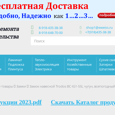
shop1@eweiss.ru
ремонта
8-918-435-38-38
+7(918)435-38-38
8-918-648-70-00
ельства
Ламинат
Тепло-
Инструмент
Сухие сме
Подложка
звукоизоляция
Хозяйственные
Затирки
я
Плинтуса
Электрика
товары
Шпатлев
е товары
Замки
Замок навесной Trodos BC-IG1-55L чугун, всепогодный
укции 2023.pdf
Скачать Каталог прод