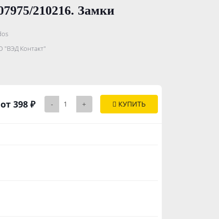
07975/210216. Замки
dos
...........
 "ВЭД Контакт"
..............
от 398 ₽
-
+
КУПИТЬ