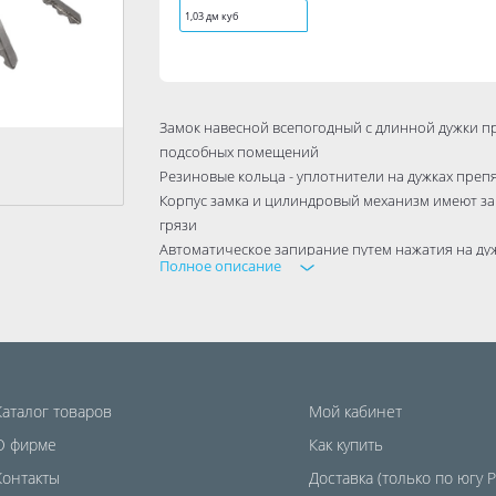
1,03 дм куб
Замок навесной всепогодный с длинной дужки п
подсобных помещений
Резиновые кольца - уплотнители на дужках преп
Корпус замка и цилиндровый механизм имеют защ
грязи
Автоматическое запирание путем нажатия на дуж
Полное описание
Материал корпуса - высокопрочный чугун, дужка 
Цилиндровый механизм секрета, 3 английских кл
Упаковка: блистер
Гарантия 5 лет.
Тип механизма секретности дисковый
Каталог товаров
Мой кабинет
Бренд Trodos
О фирме
Подходит для DIY да
Как купить
Высота 0.119
Контакты
Доставка (только по югу 
Материал изделия чугун