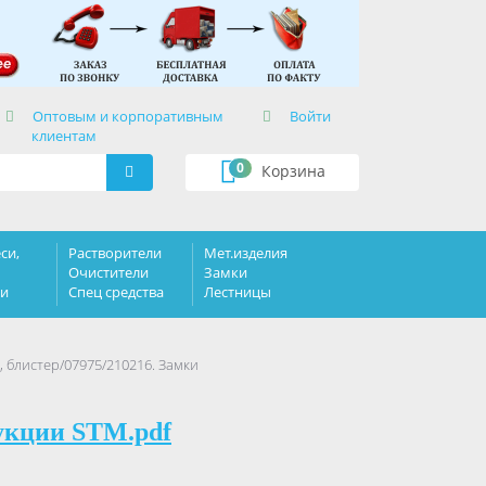
×
Оптовым и корпоративным
Войти
клиентам
0
Корзина
си,
Растворители
Мет.изделия
Очистители
Замки
ки
Спец средства
Лестницы
, блистер/07975/210216. Замки
укции STM.pdf