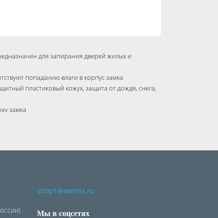
редназначен для запирания дверей жилых и
ятствуют попаданию влаги в корпус замка
итный пластиковый кожух, защита от дождя, снега,
ку замка
- закаленная сталь
юча с пластиковой головкой
shop1@eweiss.ru
России)
Мы в соцсетях