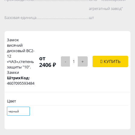
агрегатный завод"
Базовая единица..................................................................................
шт
Замок
висячий
дисковый ВС2-
12
от
-
+
КУПИТЬ
«ЧАЗ»,степень
2406 ₽
защиты "10".
Замки
ШтрихКод:
4607095593484
Цвет
черный