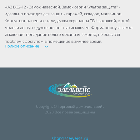
ЧАЗ ВС2-12 - Замок навесной. Замок серии "Ультра защита" -
идеально подходит для защиты гаражей, складов, магазинов.
Корпус выполнен из стали, дужка укреплена ТВЧ-закалкой, в этой
модели доступ к дужке полностью исключен. Форма корпуса замка
исключает попадание воды в механизм секрета, не вызывая
проблем с доступом в помещение в зимнее время.
Полное описание
ВС2-12 относится к группе тяжелых замков. Конструкция повторяет
конструкцию модели ВС2-10, но в отличие от вышеупомянутой
модели имеет более низкий вес и стальной корпус. Внешние
габариты замка равны 88 × 93 × 42 мм.
Copyright © Торговый дом Эдельвейс
2023 Все права защищены
shop1@eweiss.ru