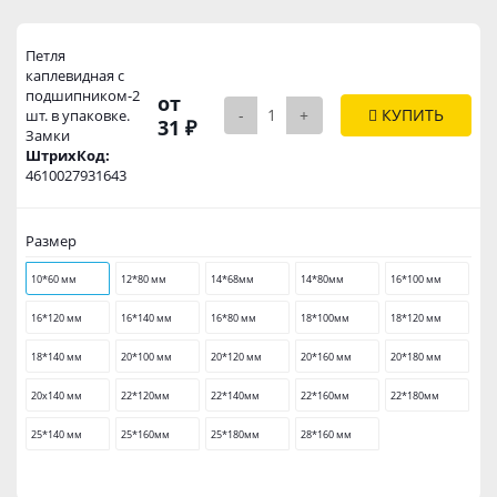
Петля
каплевидная с
подшипником-2
от
-
+
КУПИТЬ
шт. в упаковке.
31 ₽
Замки
ШтрихКод:
4610027931643
Размер
10*60 мм
12*80 мм
14*68мм
14*80мм
16*100 мм
16*120 мм
16*140 мм
16*80 мм
18*100мм
18*120 мм
18*140 мм
20*100 мм
20*120 мм
20*160 мм
20*180 мм
20х140 мм
22*120мм
22*140мм
22*160мм
22*180мм
25*140 мм
25*160мм
25*180мм
28*160 мм