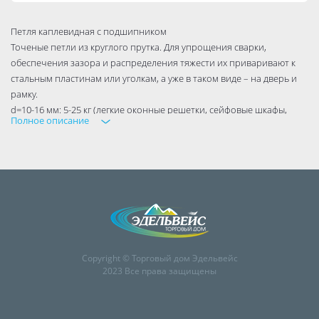
Петля каплевидная с подшипником
Точеные петли из круглого прутка. Для упрощения сварки,
обеспечения зазора и распределения тяжести их приваривают к
стальным пластинам или уголкам, а уже в таком виде – на дверь и
рамку.
d=10-16 мм: 5-25 кг (легкие оконные решетки, сейфовые шкафы,
Полное описание
ящики для инструментов)
d=18 мм: 10-35 кг (дверцы металлических шкафов)
d= 20 мм: 40-90 кг (входные стальные двери)
d= 25 мм: 50-150 кг (калитка для забора из профнастила)
d=30-35 мм: 100-300 кг (распашные гаражные ворота)
d=40 мм: 150-400 кг (крупногабаритные ворота высотой от 5 м)
Copyright © Торговый дом Эдельвейс
2023 Все права защищены