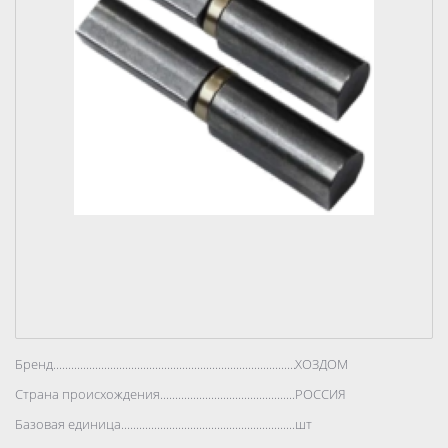
Бренд..................................................................................
ХОЗДОМ
Страна происхождения..................................................................................
РОССИЯ
Базовая единица..................................................................................
шт