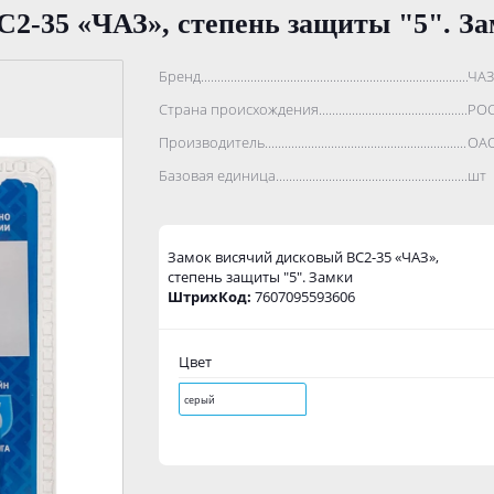
С2-35 «ЧАЗ», степень защиты "5". З
Бренд..................................................................................
ЧАЗ
Страна происхождения...........................................................
РО
Производитель.......................................................................
ОАО
Базовая единица....................................................................
шт
Замок висячий дисковый ВС2-35 «ЧАЗ»,
степень защиты "5". Замки
ШтрихКод:
7607095593606
Цвет
серый