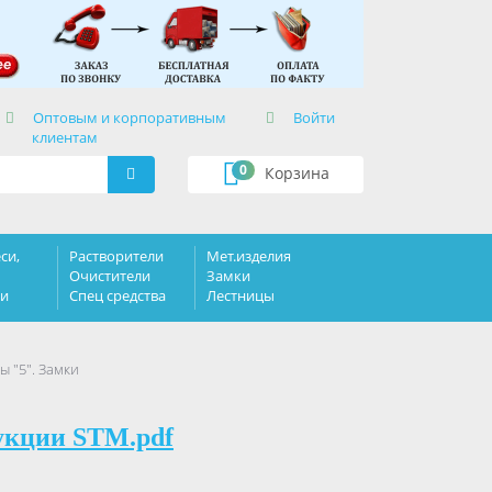
×
Оптовым и корпоративным
Войти
клиентам
0
Корзина
си,
Растворители
Мет.изделия
Очистители
Замки
ки
Спец средства
Лестницы
 "5". Замки
укции STM.pdf