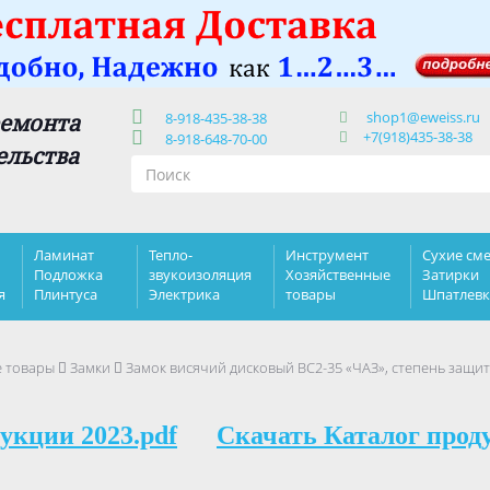
shop1@eweiss.ru
ремонта
8-918-435-38-38
+7(918)435-38-38
8-918-648-70-00
ельства
Ламинат
Тепло-
Инструмент
Сухие сме
Подложка
звукоизоляция
Хозяйственные
Затирки
я
Плинтуса
Электрика
товары
Шпатлев
е товары
Замки
Замок висячий дисковый ВС2-35 «ЧАЗ», степень защиты
укции 2023.pdf
Скачать Каталог прод