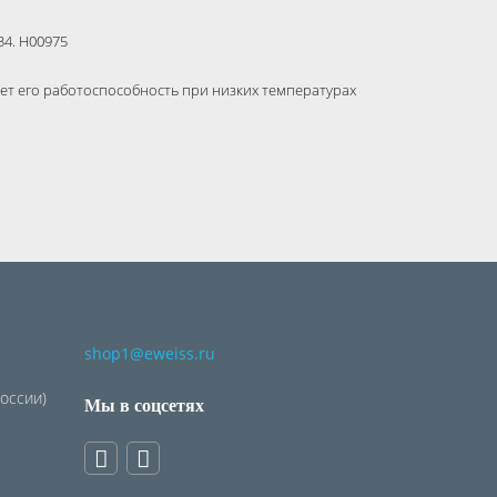
34. Н00975
ает его работоспособность при низких температурах
качества на производстве
shop1@eweiss.ru
России)
Мы в соцсетях