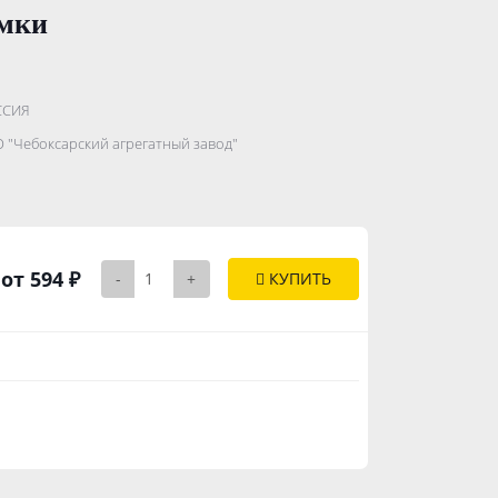
амки
.......................
ССИЯ
...........
 "Чебоксарский агрегатный завод"
..............
от 594 ₽
-
+
КУПИТЬ