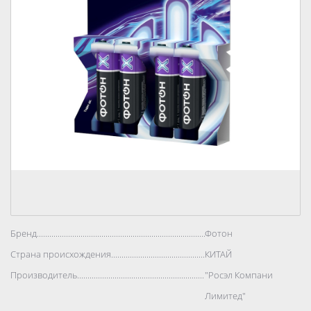
Бренд..................................................................................
Фотон
Страна происхождения..................................................................................
КИТАЙ
Производитель..................................................................................
"Росэл Компани
Лимитед"