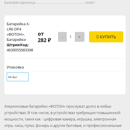
Базовая единица..................................................................................
комп
Батарейка X-
LR6 ОР4
от
«ФОТОН».
-
+
КУПИТЬ
282 ₽
Батарейки
ШтрихКод:
4630055083398
Упаковка
АА 4шт
Алкалиновые батарейки «ФОТОН» прослужат долго в любых
устройствах. В том числе, в устройствах требующих повышенной
мощности, таких как - цифровая камера, игрушка, электронная
игра, часы, пульт, фонарь и другие бытовые, и профессиональные