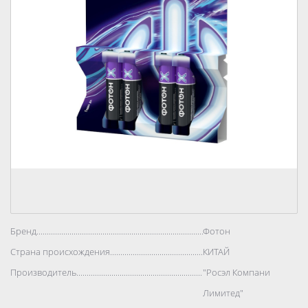
Бренд..................................................................................
Фотон
Страна происхождения..................................................................................
КИТАЙ
Производитель..................................................................................
"Росэл Компани
Лимитед"