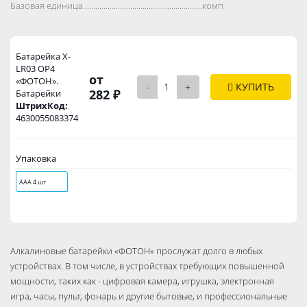
Базовая единица..................................................................................
комп
Батарейка X-
LR03 ОР4
от
«ФОТОН».
-
+
КУПИТЬ
282 ₽
Батарейки
ШтрихКод:
4630055083374
Упаковка
ААА 4 шт
Алкалиновые батарейки «ФОТОН» прослужат долго в любых
устройствах. В том числе, в устройствах требующих повышенной
мощности, таких как - цифровая камера, игрушка, электронная
игра, часы, пульт, фонарь и другие бытовые, и профессиональные