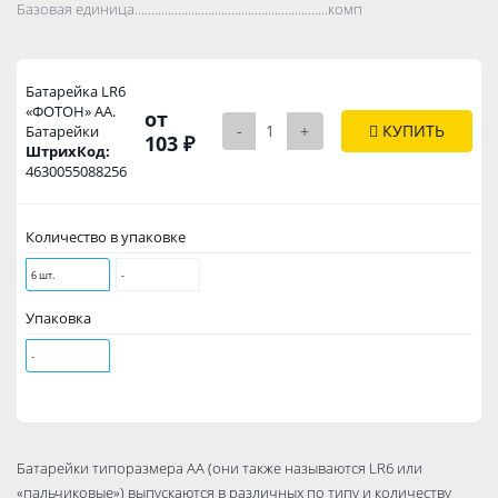
Базовая единица..................................................................................
комп
Батарейка LR6
«ФОТОН» АА.
от
-
+
КУПИТЬ
Батарейки
103 ₽
ШтрихКод:
4630055088256
Количество в упаковке
6 шт.
-
Упаковка
-
Батарейки типоразмера АА (они также называются LR6 или
«пальчиковые») выпускаются в различных по типу и количеству