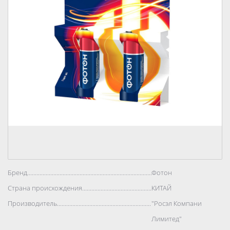
Бренд..................................................................................
Фотон
Страна происхождения..................................................................................
КИТАЙ
Производитель..................................................................................
"Росэл Компани
Лимитед"