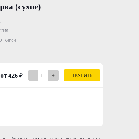
ка (сухие)
I
.......................
ССИЯ
...........
 "Кипси"
..............
от 426 ₽
-
+
КУПИТЬ
ично собирает с поверхности разводы, оставшиеся от