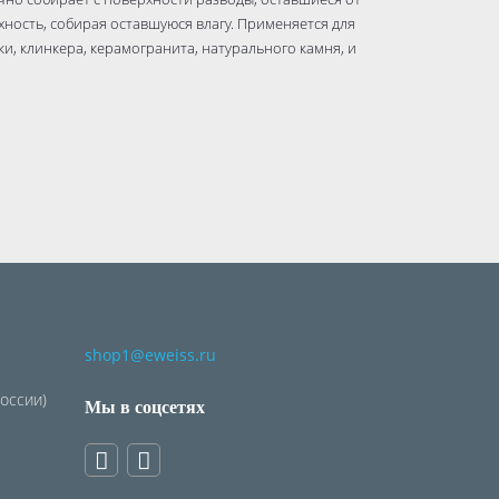
хность, собирая оставшуюся влагу. Применяется для
, клинкера, керамогранита, натурального камня, и
ранию
й смоле и химии
shop1@eweiss.ru
России)
Мы в соцсетях