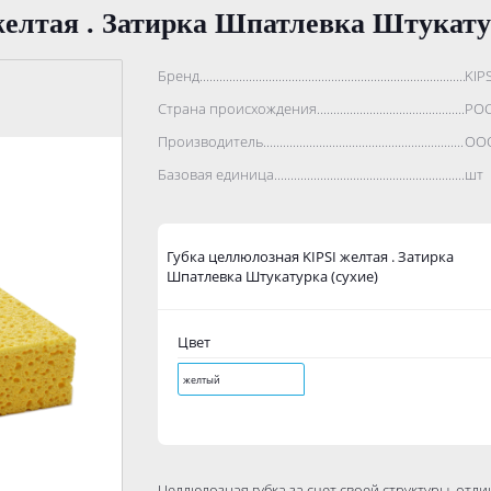
елтая . Затирка Шпатлевка Штукатур
Бренд..................................................................................
KIPS
Страна происхождения...........................................................
РО
Производитель.......................................................................
ООО
Базовая единица....................................................................
шт
Губка целлюлозная KIPSI желтая . Затирка
Шпатлевка Штукатурка (сухие)
Цвет
желтый
Целлюлозная губка за счет своей структуры, отл