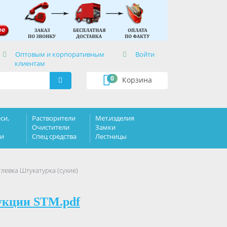
×
Оптовым и корпоративным
Войти
клиентам
0
Корзина
си,
Растворители
Мет.изделия
Очистители
Замки
ки
Спец средства
Лестницы
левка Штукатурка (сухие)
укции STM.pdf