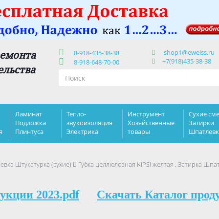
shop1@eweiss.ru
ремонта
8-918-435-38-38
+7(918)435-38-38
8-918-648-70-00
ельства
Ламинат
Тепло-
Инструмент
Сухие сме
Подложка
звукоизоляция
Хозяйственные
Затирки
я
Плинтуса
Электрика
товары
Шпатлев
евка Штукатурка (сухие)
Губка целлюлозная KIPSI желтая . Затирка Шпат
укции 2023.pdf
Скачать Каталог прод