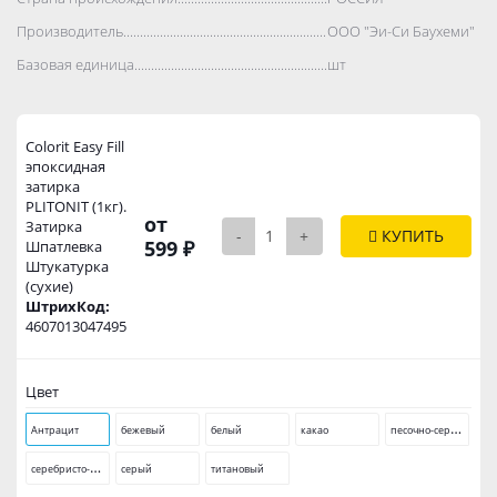
Производитель..................................................................................
ООО "Эи-Си Баухеми"
Базовая единица..................................................................................
шт
Colorit Easy Fill
эпоксидная
затирка
PLITONIT (1кг).
от
Затирка
-
+
КУПИТЬ
599 ₽
Шпатлевка
Штукатурка
(сухие)
ШтрихКод:
4607013047495
Цвет
п
есочно-серый
Антрацит
бежевый
белый
какао
с
еребристо-серый
серый
титановый