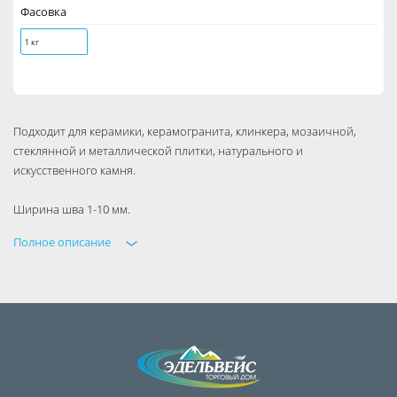
Фасовка
1 кг
Подходит для керамики, керамогранита, клинкера, мозаичной,
стеклянной и металлической плитки, натурального и
искусственного камня.
Ширина шва 1-10 мм.
Полное описание
Подходит для облицовки внутри и снаружи помещения
гладкий герметичный шов
стойкая к загрязнениям и моющим средствам
не меняет цвет в процессе эксплуатации