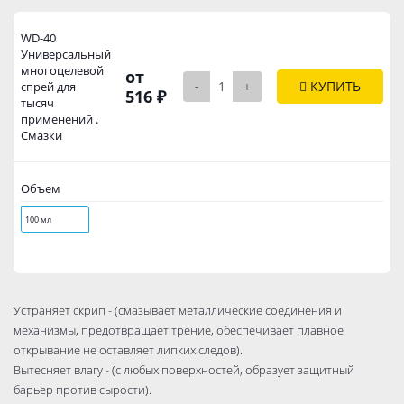
WD-40
Универсальный
многоцелевой
от
-
+
КУПИТЬ
спрей для
516 ₽
тысяч
применений .
Смазки
Объем
100 мл
Устраняет скрип - (смазывает металлические соединения и
механизмы, предотвращает трение, обеспечивает плавное
открывание не оставляет липких следов).
Вытесняет влагу - (с любых поверхностей, образует защитный
барьер против сырости).