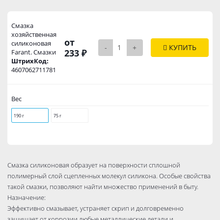
Смазка
хозяйственная
от
силиконовая
-
+
КУПИТЬ
233 ₽
Farant. Смазки
ШтрихКод:
4607062711781
Вес
190 г
75 г
Смазка силиконовая образует на поверхности сплошной
полимерный слой сцепленных молекул силикона. Особые свойства
такой смазки, позволяют найти множество применений в быту.
Назначение:
Эффективно смазывает, устраняет скрип и долговременно
защищает от коррозии любые металлические детали и