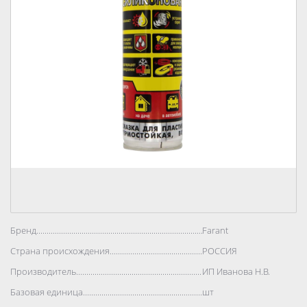
Бренд..................................................................................
Farant
Страна происхождения..................................................................................
РОССИЯ
Производитель..................................................................................
ИП Иванова Н.В.
Базовая единица..................................................................................
шт