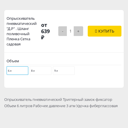
Опрыскиватель
пневматический
от
"Д.Р" . Шланг
639
-
+
КУПИТЬ
поливочный
₽
Пленка Сетка
садовая
Объем
6 л
8 л
9 л
Опрыскиватель пневматический Триггерный замок-фиксатор
Объем 6 литров Рабочее давление 3 атм Удочка фиберглассовая