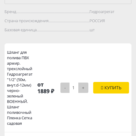
Бренд..................................................................................
Гидроагрегат
Страна происхождения..................................................................................
РОССИЯ
Базовая единица..................................................................................
шт
Шланг для
полива ПВХ
армир.
трехслойный
Гидроагрегат
"1/2" (50м,
от
внут.d-12мм)
-
+
КУПИТЬ
1889 ₽
черно-
зеленый
ВОЕННЫЙ.
Шланг
поливочный
Пленка Сетка
садовая