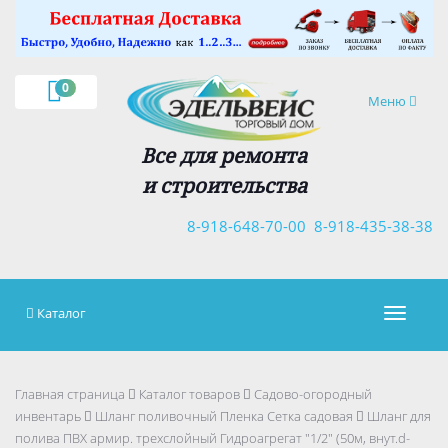
×
0
Навигация
Меню
Все для ремонта
и строительства
8-918-648-70-00
8-918-435-38-38
Каталог
Навигац
Главная страница
Каталог товаров
Садово-огородный
инвентарь
Шланг поливочный Пленка Сетка садовая
Шланг для
полива ПВХ армир. трехслойный Гидроагрегат "1/2" (50м, внут.d-