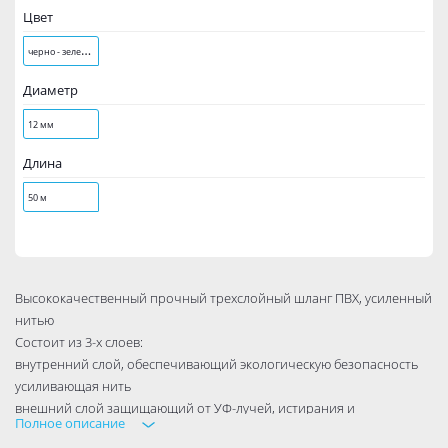
Цвет
ч
ерно - зеленый
Диаметр
12 мм
Длина
50 м
Высококачественный прочный трехслойный шланг ПВХ, усиленный
нитью
Состоит из 3-х слоев:
внутренний слой, обеспечивающий экологическую безопасность
усиливающая нить
внешний слой защищающий от УФ-лучей, истирания и
Полное описание
перекручивания