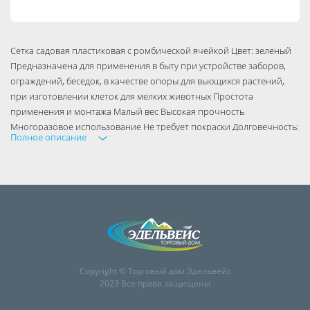
Сетка садовая пластиковая c ромбической ячейкой Цвет: зеленый
Предназначена для применения в быту при устройстве заборов,
ограждений, беседок, в качестве опоры для вьющихся растений,
при изготовлении клеток для мелких животных Простота
применения и монтажа Малый вес Высокая прочность
Многоразовое использование Не требует покраски Долговечность:
Полное описание
не разрушается под воздействием солнца и воды Экологичность:
не образуются ржавчина, грибок и гниль
Copyright © Торговый дом Эдельвейс
2023 Все права защищены