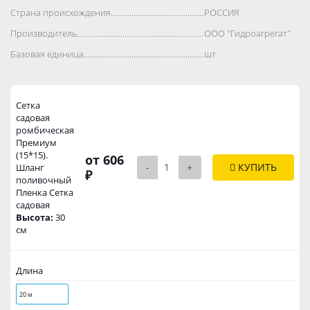
Страна происхождения..................................................................................
РОССИЯ
Производитель..................................................................................
ООО "Гидроагрегат"
Базовая единица..................................................................................
шт
Сетка
садовая
ромбическая
Премиум
(15*15).
от 606
-
+
КУПИТЬ
Шланг
₽
поливочный
Пленка Сетка
садовая
Высота:
30
см
Длина
20 м