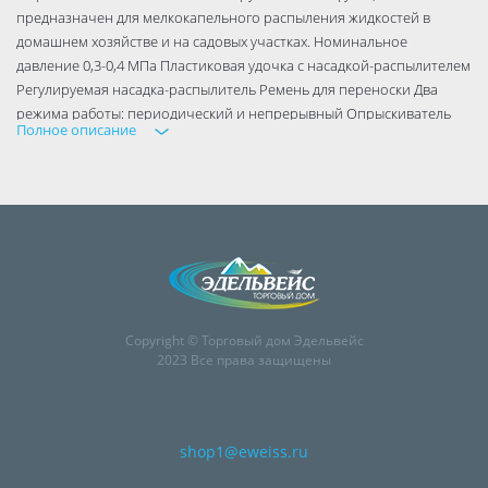
предназначен для мелкокапельного распыления жидкостей в
домашнем хозяйстве и на садовых участках. Номинальное
давление 0,3-0,4 МПа Пластиковая удочка с насадкой-распылителем
Регулируемая насадка-распылитель Ремень для переноски Два
режима работы: периодический и непрерывный Опрыскиватель
Полное описание
может эксплуатироваться при температуре от +1°С до +40°С и
скорости ветра до 3 м/с
Copyright © Торговый дом Эдельвейс
2023 Все права защищены
shop1@eweiss.ru