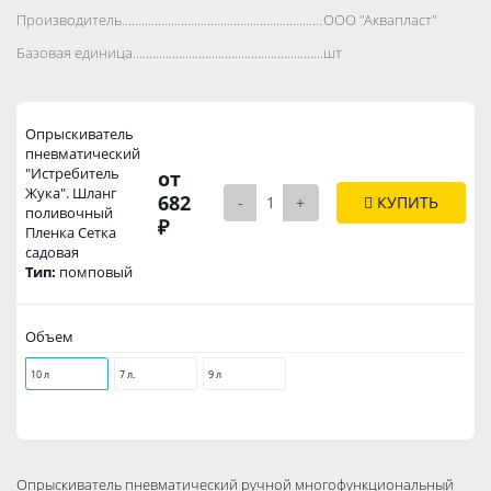
Производитель..................................................................................
ООО "Аквапласт"
Базовая единица..................................................................................
шт
Опрыскиватель
пневматический
"Истребитель
от
Жука". Шланг
682
-
+
КУПИТЬ
поливочный
₽
Пленка Сетка
садовая
Тип:
помповый
Объем
10 л
7 л.
9 л
Опрыскиватель пневматический ручной многофункциональный