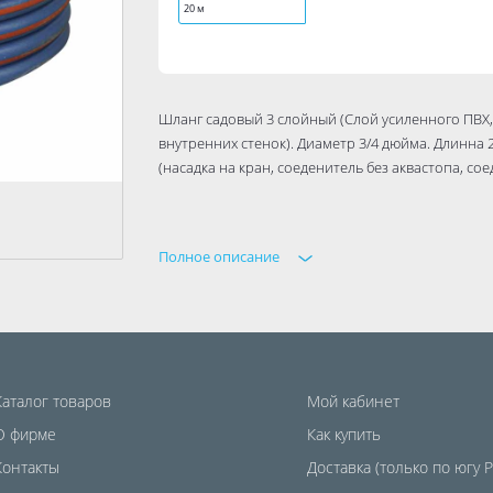
20 м
Шланг садовый 3 слойный (Слой усиленного ПВХ
внутренних стенок). Диаметр 3/4 дюйма. Длинна
(насадка на кран, соеденитель без аквастопа, со
Полное описание
Каталог товаров
Мой кабинет
О фирме
Как купить
Контакты
Доставка (только по югу 