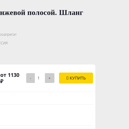
анжевой полосой. Шланг
роагрегат
.......................
ССИЯ
..............
от 1130
-
+
КУПИТЬ
₽