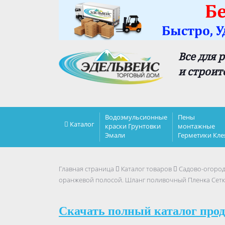
Все для 
и строит
Водоэмульсионные
Пены
Каталог
краски Грунтовки
монтажные
Эмали
Герметики Кле
Главная страница
Каталог товаров
Садово-огоро
оранжевой полосой. Шланг поливочный Пленка Сетк
Скачать полный каталог прод