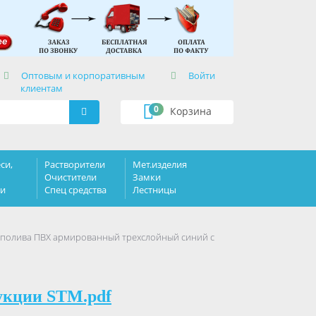
×
Оптовым и корпоративным
Войти
клиентам
0
Корзина
си,
Растворители
Мет.изделия
Очистители
Замки
ки
Спец средства
Лестницы
 полива ПВХ армированный трехслойный синий с
укции STM.pdf