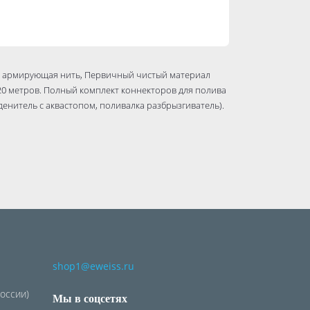
, армирующая нить, Первичный чистый материал
 20 метров. Полный комплект коннекторов для полива
еденитель с аквастопом, поливалка разбрызгиватель).
shop1@eweiss.ru
России)
Мы в соцсетях