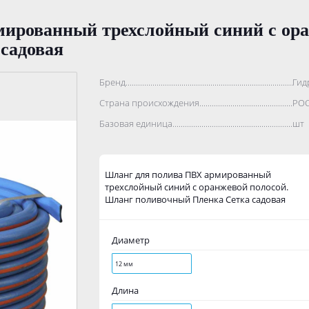
ированный трехслойный синий с ор
садовая
Бренд..................................................................................
Гид
Страна происхождения...........................................................
РО
Базовая единица....................................................................
шт
Шланг для полива ПВХ армированный
трехслойный синий с оранжевой полосой.
Шланг поливочный Пленка Сетка садовая
Диаметр
12 мм
Длина