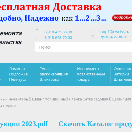
shop1@eweiss.ru
ремонта
8-918-435-38-38
+7(918)435-38-38
8-918-648-70-00
ельства
Ламинат
Тепло-
Инструмент
Сухие сме
Подложка
звукоизоляция
Хозяйственные
Затирки
я
Плинтуса
Электрика
товары
Шпатлев
дный инвентарь
Шланг поливочный Пленка Сетка садовая
Шланг для
а садовая
укции 2023.pdf
Скачать Каталог прод