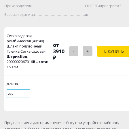
Производитель..................................................................................
ООО "Гидроагрегат"
Базовая единица..................................................................................
шт
Сетка садовая
ромбическая (40*40).
от
Шланг поливочный
3910
-
+
КУПИТЬ
Пленка Сетка садовая
ШтрихКод:
₽
2000002067016
Высота:
150 см
Длина
20 м
Предназначена для применения в быту при устройстве заборов,
ограждений, беседок, в качестве опоры для вьющихся растений,