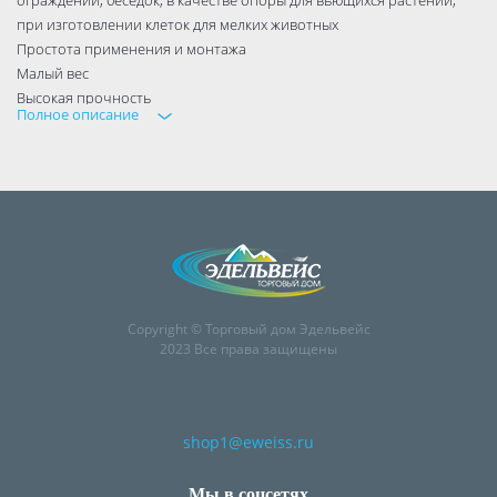
при изготовлении клеток для мелких животных
Простота применения и монтажа
Малый вес
Высокая прочность
Полное описание
Многоразовое использование
Не требует покраски
Долговечность: не разрушается под воздействием солнца и воды
Экологичность: не образуются ржавчина, грибок и гниль
Copyright © Торговый дом Эдельвейс
2023 Все права защищены
shop1@eweiss.ru
Мы в соцсетях