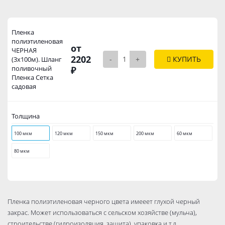
Пленка
полиэтиленовая
от
ЧЕРНАЯ
2202
-
+
КУПИТЬ
(3х100м). Шланг
поливочный
₽
Пленка Сетка
садовая
Толщина
100 мкм
120 мкм
150 мкм
200 мкм
60 мкм
80 мкм
Пленка полиэтиленовая черного цвета имееет глухой черный
закрас. Может использоваться с сельском хозяйстве (мульча),
строительстве (гидроизоляция, защита), упаковка и т.д.