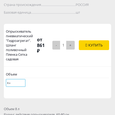
Страна происхождения..................................................................................
РОССИЯ
Базовая единица..................................................................................
шт
Опрыскиватель
пневматический
от
"Гидроагрегат".
861
-
+
КУПИТЬ
Шланг
поливочный
₽
Пленка Сетка
садовая
Объем
8 л
Объем 8 л
Радиус действия опрыскивателя 60-80 см