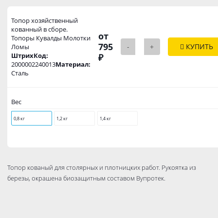
Топор хозяйственный
кованный в сборе.
от
Топоры Кувалды Молотки
795
-
+
КУПИТЬ
Ломы
ШтрихКод:
₽
2000002240013
Материал:
Сталь
Вес
0,8 кг
1,2 кг
1,4 кг
Топор кованый для столярных и плотницких работ. Рукоятка из
березы, окрашена биозащитным составом Вупротек.