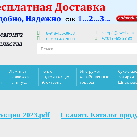
shop1@eweiss.ru
ремонта
8-918-435-38-38
+7(918)435-38-38
8-918-648-70-00
ельства
Ламинат
Тепло-
Инструмент
Сухие сме
Подложка
звукоизоляция
Хозяйственные
Затирки
я
Плинтуса
Электрика
товары
Шпатлев
укции 2023.pdf
Скачать Каталог прод