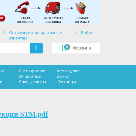
×
Оптовым и корпоративным
Войти
клиентам
0
Корзина
си,
Растворители
Мет.изделия
Очистители
Замки
ки
Спец средства
Лестницы
укции STM.pdf