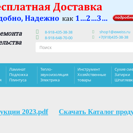
shop1@eweiss.ru
ремонта
8-918-435-38-38
+7(918)435-38-38
8-918-648-70-00
ельства
Ламинат
Тепло-
Инструмент
Сухие сме
Подложка
звукоизоляция
Хозяйственные
Затирки
я
Плинтуса
Электрика
товары
Шпатлев
укции 2023.pdf
Скачать Каталог прод