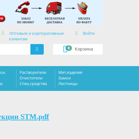
×
Оптовым и корпоративным
Войти
клиентам
0
Корзина
си,
Растворители
Мет.изделия
Очистители
Замки
ки
Спец средства
Лестницы
укции STM.pdf